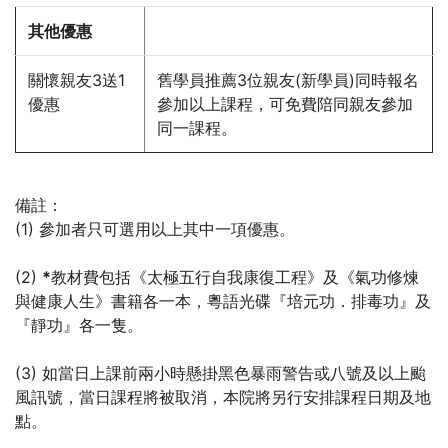
其他優惠
關懷親友3送1
舊學員推薦3位親友(新學員)同時報名
優惠
參加以上課程，可免費陪同親友參加
同一課程。
備註：
(1) 參加者只可選用以上其中一項優惠。
(2)
*
教材費包括《太極五行自我康復工程》及《氣功修煉
與健康人生》書籍各一本，粵語光碟『培元功．排毒功』及
『靜功』各一隻。
(3) 如當日上課前兩小時懸掛黑色暴雨警告或八號及以上颱
風訊號，當日課程將被取消，本院將另行安排課程日期及地
點。