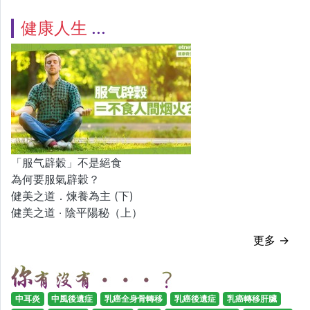
健康人生
「服气辟穀」不是絕食
為何要服氣辟穀？
健美之道．煉養為主 (下)
健美之道 ‧ 陰平陽秘（上）
更多 →
中耳炎
中風後遺症
乳癌全身骨轉移
乳癌後遺症
乳癌轉移肝臟