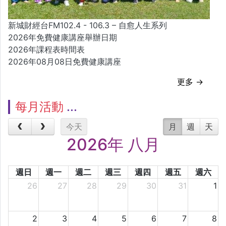
新城財經台FM102.4 - 106.3 – 自愈人生系列
2026年免費健康講座舉辦日期
2026年課程表時間表
2026年08月08日免費健康講座
更多 →
每月活動
今天
月
週
天
2026年 八月
週日
週一
週二
週三
週四
週五
週六
26
27
28
29
30
31
1
2
3
4
5
6
7
8