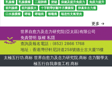
乳腺瘤
乳腺腫瘤
二期肺癌
便秘
保健及提升免疫力
免疫力提升
前列腺癌
前列腺脹大
十字靭帶折斷半月瓣撕裂
卵巢朱古力瘤
口水腺腫瘤
哮喘
哮喘病
喉嚨痛
喘息性支氣管炎
更多 →
世界自愈力及念力研究院(亞太區)有限公司
免責聲明
版權
私隱
查詢及報名電話：(852) 2866 1768
地址：香港灣仔軒尼詩道258號德士古大廈11樓
太極五行功.商标 世界自愈力及念力研究院.商标 念力醫學太
極五行自我康復工程.商标