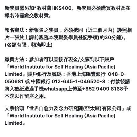
新學員需另加*教材費HK$400。新學員必須購買教材及在
報名時需繳交教材費。
報名辦法﹕新報名之學員，必須携同（近三個月內）護照相
片一張於上課前親臨本院辦妥學員登記手續(約30分鐘)。
(名額有限，額滿即止)
繳費方法﹕參加者可以直接存現金/支票到以下賬戶
『World Institute for Self Healing (Asia Pacific)
Limited』賬戶銀行及號碼：香港上海匯豐銀行 048-0-
050681 或 中國銀行 012-645-1-046520-8；付款後請
將入數紙透過手機whatsapp上傳至+852 9409 8168予
本院以作留座之用。
支票抬頭『世界自愈力及念力研究院(亞太區)有限公司』或
『World Institute for Self Healing (Asia Pacific)
Limited』