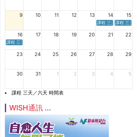
9
10
11
12
13
14
15
課程 三天／六天 時
課程 三天
16
17
18
19
20
21
22
課程 三天／六天 時間表
23
24
25
26
27
28
29
30
31
1
2
3
4
5
課程 三天／六天 時間表
WISH通訊