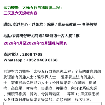
念力醫學「太極五行自我康復工程」
三天及六天課程內容
講師: 彭趙翊心﹙趙婉君﹚院長 / 馮紹光教練 — 粵語教授
地點:香港灣仔軒尼詩道258號德士古大廈11樓
2026年1月至2026年12月課程時間表
查詢電話：2866 1768
Whatsapp：+852 9409 8168
歡迎對念力醫學「太極五行自我康復工程」全新的健康思想
及理論有興趣人士；醫學界人士； 道家養生法有興趣人
士；需求提高免疫能力人士；慢性病患者 (心臟病、糖尿
病、高血壓、哮喘病、失眠症、抑鬱症、內分泌系統失調
、頸腰脊椎病、骨刺、骨質疏鬆症…… 等等 ) ; 癌症病患者
及各種奇難雜症病患者等參加。名額有限，報名從速。