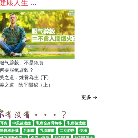
健康人生
服气辟穀」不是絕食
何要服氣辟穀？
美之道．煉養為主 (下)
美之道 ‧ 陰平陽秘（上）
更多 →
耳炎
中風後遺症
乳癌全身骨轉移
乳癌後遺症
癌轉移肝臟
乳腺瘤
乳腺腫瘤
二期肺癌
便秘
健及提升免疫力
免疫力提升
前列腺癌
前列腺脹大