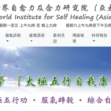
服氣辟穀
健康講座
案例見
傳媒報
科研報告
證
導