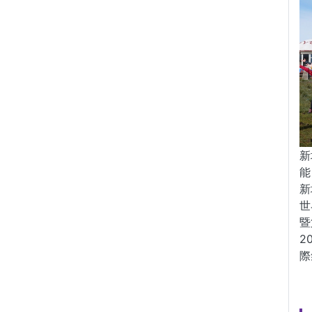
新
能
新
世
暨
2
際