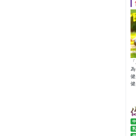
「
為
健
健
中
乳
保