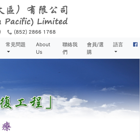
常見問題
About
聯絡我
會員/選
語言
Us
們
購